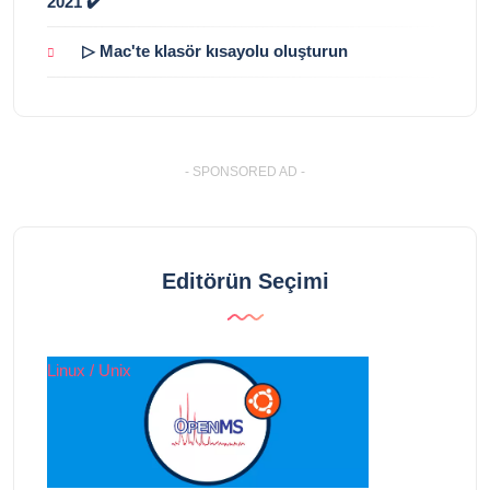
2021 ✔️
▷ Mac'te klasör kısayolu oluşturun
- SPONSORED AD -
Editörün Seçimi
Linux / Unix