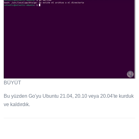
BÜYÜT
Bu yüzden Go'yu Ubuntu 21.04, 20.10 veya 20.04'te kurduk
ve kaldırdık.