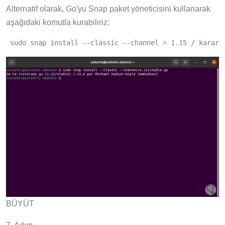
Alternatif olarak, Go'yu Snap paket yöneticisini kullanarak
aşağıdaki komutla kurabiliriz:
 sudo snap install --classic --channel = 1.15 / kararl
BÜYÜT