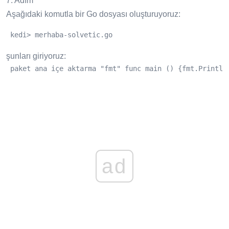
7. Adım
Aşağıdaki komutla bir Go dosyası oluşturuyoruz:
 kedi> merhaba-solvetic.go
şunları giriyoruz:
 paket ana içe aktarma "fmt" func main () {fmt.Println
ad