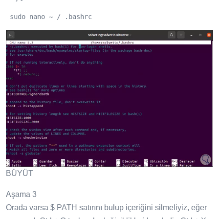
 sudo nano ~ / .bashrc
BÜYÜT
Aşama 3
Orada varsa $ PATH satırını bulup içeriğini silmeliyiz, eğer