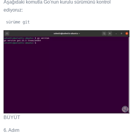
Aşağıdaki komutla Go'nun kurulu sürümünü kontrol
ediyoruz:
 sürüme git
BÜYÜT
6. Adım