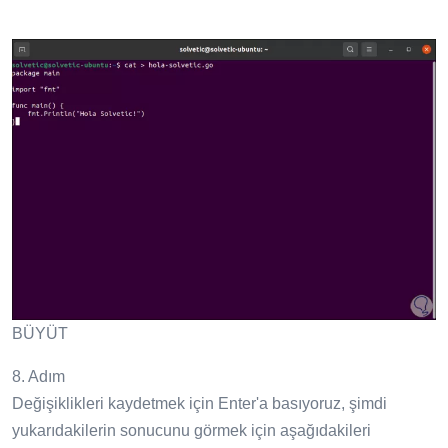
BÜYÜT
8. Adım
Değişiklikleri kaydetmek için Enter'a basıyoruz, şimdi
yukarıdakilerin sonucunu görmek için aşağıdakileri