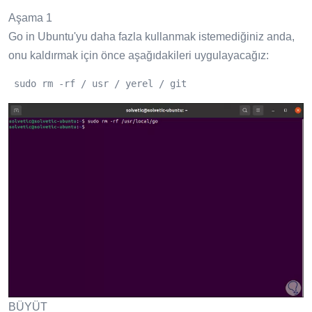
Aşama 1
Go in Ubuntu'yu daha fazla kullanmak istemediğiniz anda,
onu kaldırmak için önce aşağıdakileri uygulayacağız:
 sudo rm -rf / usr / yerel / git
BÜYÜT