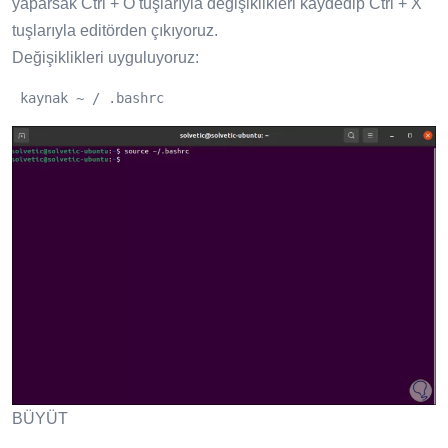
yaparsak Ctrl + O tuşlarıyla değişiklikleri kaydedip Ctrl + X
tuşlarıyla editörden çıkıyoruz.
Değişiklikleri uyguluyoruz:
 kaynak ~ / .bashrc
BÜYÜT