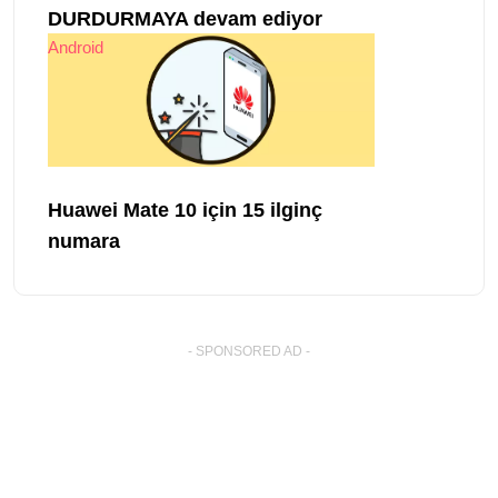
DURDURMAYA devam ediyor
Android
Huawei Mate 10 için 15 ilginç
numara
- SPONSORED AD -
� Copyright By SmartWorldClub.net
. All Rights Reserved.