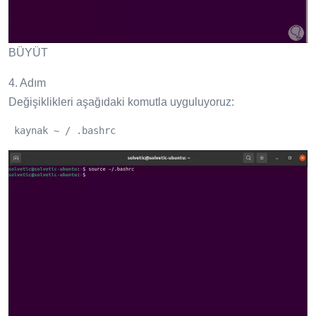
BÜYÜT
4. Adım
Değişiklikleri aşağıdaki komutla uyguluyoruz:
 kaynak ~ / .bashrc