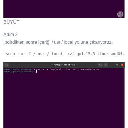
BÜYÜT
Adım 2
İndirdikten sonra içeriği / usr / local yoluna çıkarıyoruz:
 sudo tar -C / usr / local -xzf go1.15.5.linux-amd64.t