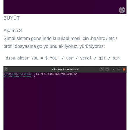
BÜYÜT
Aşama 3
Şimdi sistem genelinde kurulabilmesi için .bashrc / etc /
profil dosyasına go yolunu ekliyoruz, yürütüyoruz:
 dışa aktar YOL = $ YOL: / usr / yerel / git / bin