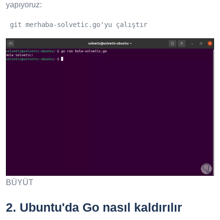
yapıyoruz:
 git merhaba-solvetic.go'yu çalıştır
BÜYÜT
2.
Ubuntu'da Go nasıl kaldırılır