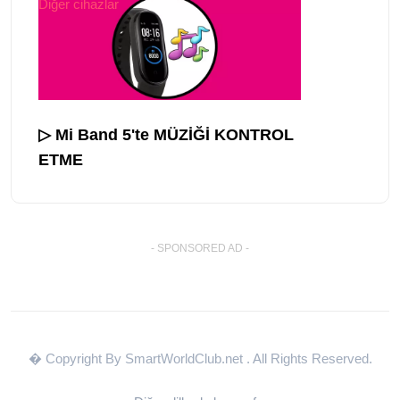
Diğer cihazlar
▷ Mi Band 5'te MÜZİĞİ KONTROL
ETME
- SPONSORED AD -
� Copyright By SmartWorldClub.net
. All Rights Reserved.