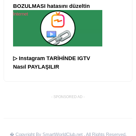
BOZULMASI hatasını düzeltin
Internet
▷ Instagram TARİHİNDE IGTV
Nasıl PAYLAŞILIR
- SPONSORED AD -
� Copyright By SmartWorldClub.net
. All Rights Reserved.