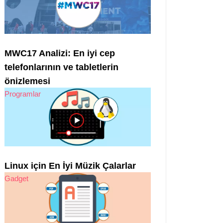
MWC17 Analizi: En iyi cep
telefonlarının ve tabletlerin
önizlemesi
Programlar
Linux için En İyi Müzik Çalarlar
Gadget