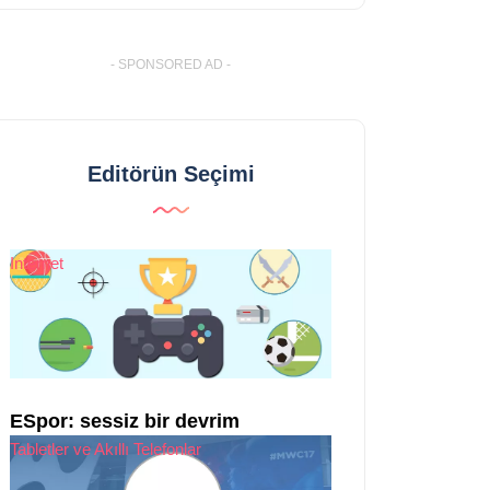
- SPONSORED AD -
Editörün Seçimi
Internet
ESpor: sessiz bir devrim
Tabletler ve Akıllı Telefonlar