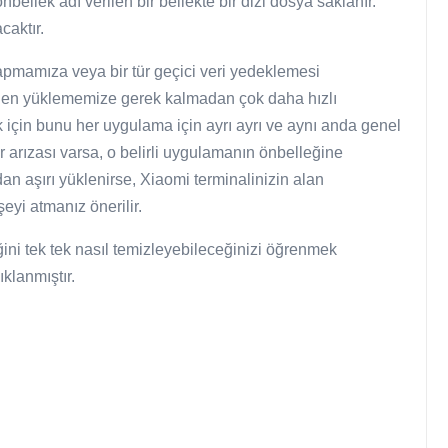
ellek adı verilen bir bellekte bir dizi dosya saklanır.
caktır.
yapmamıza veya bir tür geçici veri yedeklemesi
iden yüklememize gerek kalmadan çok daha hızlı
 için bunu her uygulama için ayrı ayrı ve aynı anda genel
bir arızası varsa, o belirli uygulamanın önbelleğine
dan aşırı yüklenirse, Xiaomi terminalinizin alan
eyi atmanız önerilir.
ni tek tek nasıl temizleyebileceğinizi öğrenmek
klanmıştır.