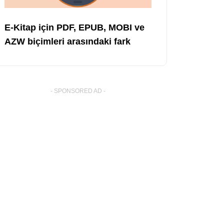
E-Kitap için PDF, EPUB, MOBI ve
AZW biçimleri arasındaki fark
- SPONSORED AD -