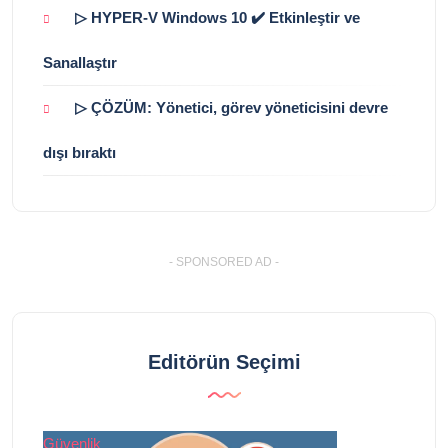
▷ HYPER-V Windows 10 ✔️ Etkinleştir ve
Sanallaştır
▷ ÇÖZÜM: Yönetici, görev yöneticisini devre
dışı bıraktı
- SPONSORED AD -
Editörün Seçimi
Güvenlik