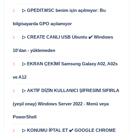
▷ GPEDIT.MSC benim için açılmıyor: Bu
bilgisayarda GPO açılamıyor
▷ CREATE CANLI USB Ubuntu ✔️ Windows
10'dan - yüklemeden
▷ EKRAN ÇEKİMİ Samsung Galaxy A02, A02s
ve A12
▷ AKTİF DİZİN KULLANICI ŞİFRESİNİ SIFIRLA
(yeşil onay) Windows Server 2022 - Menü veya
PowerShell
▷ KONUMU İPTAL ET ✔️ GOOGLE CHROME