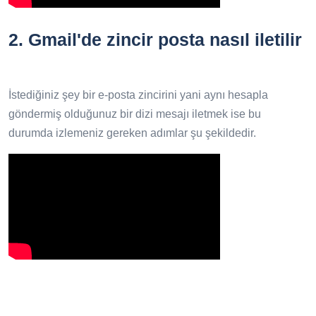
2.
Gmail'de zincir posta nasıl iletilir
İstediğiniz şey bir e-posta zincirini yani aynı hesapla
göndermiş olduğunuz bir dizi mesajı iletmek ise bu
durumda izlemeniz gereken adımlar şu şekildedir.