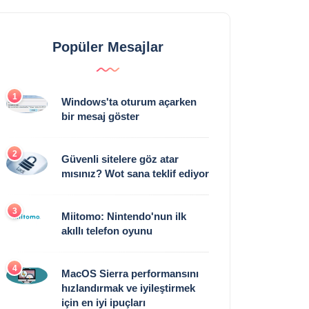
Popüler Mesajlar
1
Windows'ta oturum açarken
bir mesaj göster
2
Güvenli sitelere göz atar
mısınız? Wot sana teklif ediyor
3
Miitomo: Nintendo'nun ilk
akıllı telefon oyunu
4
MacOS Sierra performansını
hızlandırmak ve iyileştirmek
için en iyi ipuçları