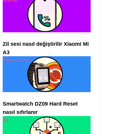
Android
Zil sesi nasıl değiştirilir Xiaomi Mi
A3
Diğer cihazlar
Smartwatch DZ09 Hard Reset
nasıl sıfırlanır
Ağ