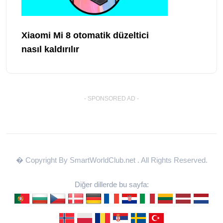
Xiaomi Mi 8 otomatik düzeltici
nasıl kaldırılır
- SPONSORED AD -
� Copyright By SmartWorldClub.net
. All Rights Reserved.
Diğer dillerde bu sayfa: