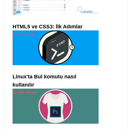
HTML5 ve CSS3: İlk Adımlar
Linux / Unix
Linux'ta Bul komutu nasıl
kullanılır
Grafik dizayn