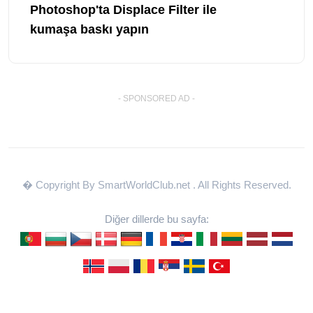
Photoshop'ta Displace Filter ile
kumaşa baskı yapın
- SPONSORED AD -
� Copyright By SmartWorldClub.net
. All Rights Reserved.
Diğer dillerde bu sayfa: