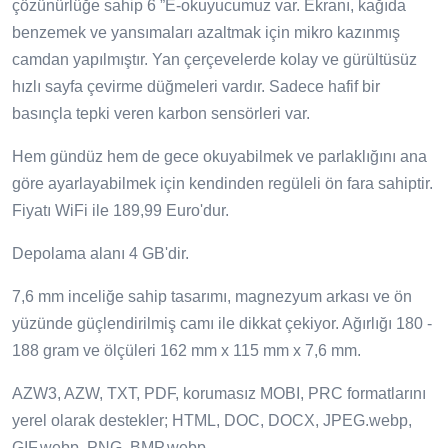
çözünürlüğe sahip 6 ”E-okuyucumuz var. Ekranı, kağıda
benzemek ve yansımaları azaltmak için mikro kazınmış
camdan yapılmıştır. Yan çerçevelerde kolay ve gürültüsüz
hızlı sayfa çevirme düğmeleri vardır. Sadece hafif bir
basınçla tepki veren karbon sensörleri var.
Hem gündüz hem de gece okuyabilmek ve parlaklığını ana
göre ayarlayabilmek için kendinden regüleli ön fara sahiptir.
Fiyatı WiFi ile 189,99 Euro'dur.
Depolama alanı 4 GB'dir.
7,6 mm inceliğe sahip tasarımı, magnezyum arkası ve ön
yüzünde güçlendirilmiş camı ile dikkat çekiyor. Ağırlığı 180 -
188 gram ve ölçüleri 162 mm x 115 mm x 7,6 mm.
AZW3, AZW, TXT, PDF, korumasız MOBI, PRC formatlarını
yerel olarak destekler; HTML, DOC, DOCX, JPEG.webp,
GIF.webp, PNG, BMP.webp.