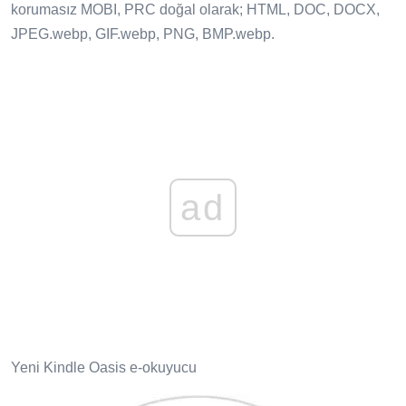
korumasız MOBI, PRC doğal olarak; HTML, DOC, DOCX,
JPEG.webp, GIF.webp, PNG, BMP.webp.
ad
Yeni Kindle Oasis e-okuyucu