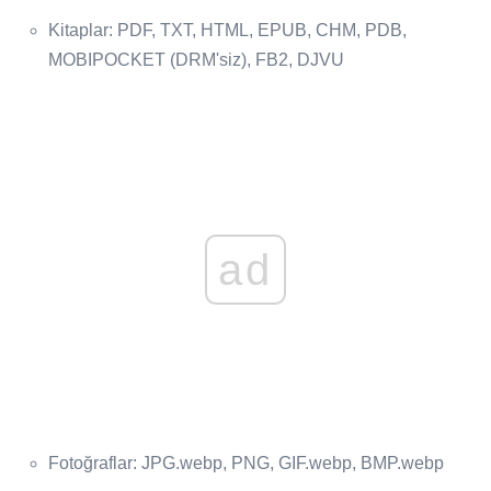
Kitaplar: PDF, TXT, HTML, EPUB, CHM, PDB,
MOBIPOCKET (DRM'siz), FB2, DJVU
ad
Fotoğraflar: JPG.webp, PNG, GIF.webp, BMP.webp